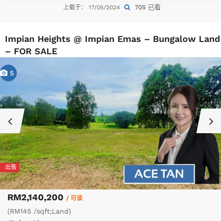
705 已看
上载于： 17/05/2024
Impian Heights @ Impian Emas – Bungalow Land
– FOR SALE
5
出售
RM2,140,200
/ 可谈
(RM145 /sqft;Land)