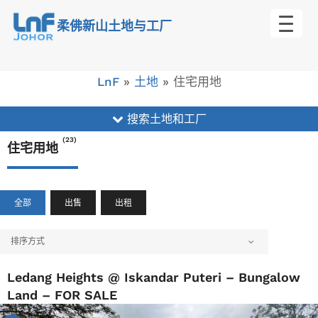
跳
柔佛新山土地与工厂
转
到
内
LnF
»
土地
»
住宅用地
容
搜索土地和工厂
(23)
住宅用地
全部
出售
出租
排序方式
Ledang Heights @ Iskandar Puteri – Bungalow
Land – FOR SALE