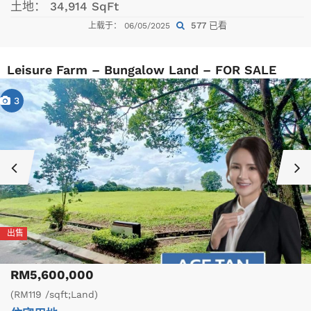
土地：
34,914 SqFt
577 已看
上载于： 06/05/2025
Leisure Farm – Bungalow Land – FOR SALE
3
出售
RM5,600,000
(RM119 /sqft;Land)