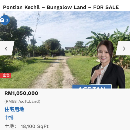
Pontian Kechil – Bungalow Land – FOR SALE
3
出售
RM1,050,000
(RM58 /sqft;Land)
住宅用地
中排
土地：
18,100 SqFt