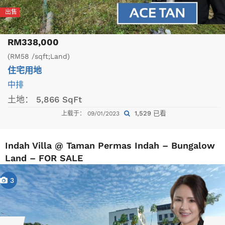
出售
RM338,000
(RM58 /sqft;Land)
住宅用地
中排
土地：
5,866 SqFt
1,529 已看
上载于： 09/01/2023
Indah Villa @ Taman Permas Indah – Bungalow
Land – FOR SALE
3