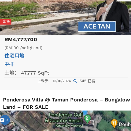
出售
RM4,777,700
(RM100 /sqft;Land)
住宅用地
中排
土地：
47,777 SqFt
545 已看
上载于： 13/10/2024
Ponderosa Villa @ Taman Ponderosa – Bungalow
Land – FOR SALE
3