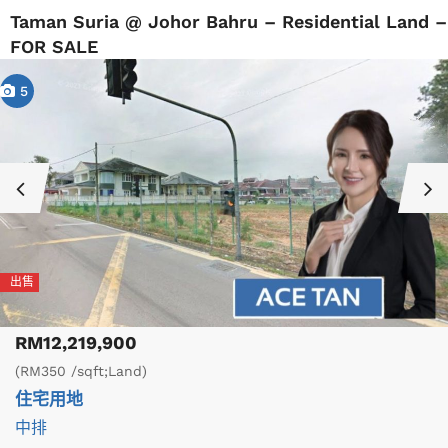
Taman Suria @ Johor Bahru – Residential Land –
FOR SALE
5
出售
RM12,219,900
(RM350 /sqft;Land)
住宅用地
中排