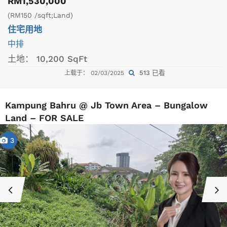
RM1,530,000
(RM150 /sqft;Land)
住宅用地
中排
土地：
10,200 SqFt
513 已看
上载于： 02/03/2025
Kampung Bahru @ Jb Town Area – Bungalow
Land – FOR SALE
3